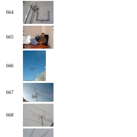
664
665
666
667
668