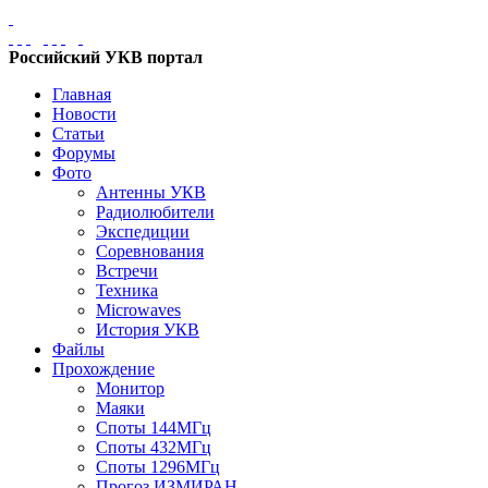
Российский УКВ портал
Главная
Новости
Статьи
Форумы
Фото
Антенны УКВ
Радиолюбители
Экспедиции
Соревнования
Встречи
Техника
Microwaves
История УКВ
Файлы
Прохождение
Монитор
Маяки
Споты 144МГц
Споты 432МГц
Споты 1296МГц
Прогоз ИЗМИРАН