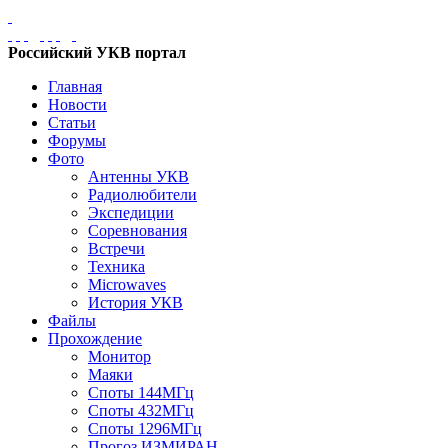
Российский УКВ портал
Главная
Новости
Статьи
Форумы
Фото
Антенны УКВ
Радиолюбители
Экспедиции
Соревнования
Встречи
Техника
Microwaves
История УКВ
Файлы
Прохождение
Монитор
Маяки
Споты 144МГц
Споты 432МГц
Споты 1296МГц
Прогоз ИЗМИРАН