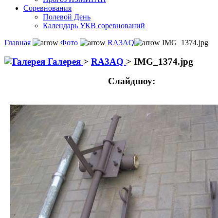
Соревнования
Полевой День
Календарь УКВ соревнований
Главная
Фото
RA3AQ
IMG_1374.jpg
Галерея
>
RA3AQ
>
IMG_1374.jpg
Слайдшоу: