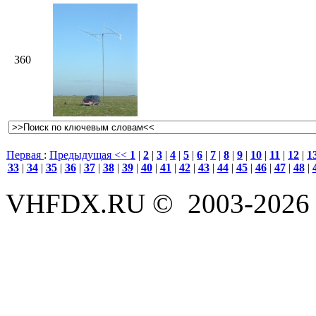
360
Первая
:
Предыдущая <<
1
|
2
|
3
|
4
|
5
|
6
|
7
|
8
|
9
|
10
|
11
|
12
|
1
33
|
34
|
35
|
36
|
37
|
38
|
39
|
40
|
41
|
42
|
43
|
44
|
45
|
46
|
47
|
48
|
VHFDX.RU © 2003-2026