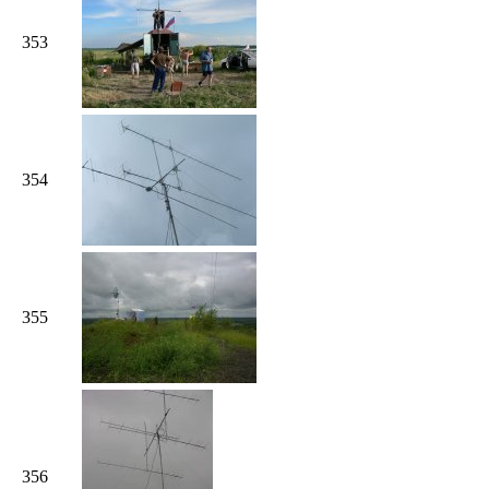
353
354
355
356