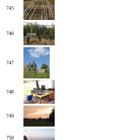
745
746
747
748
749
750