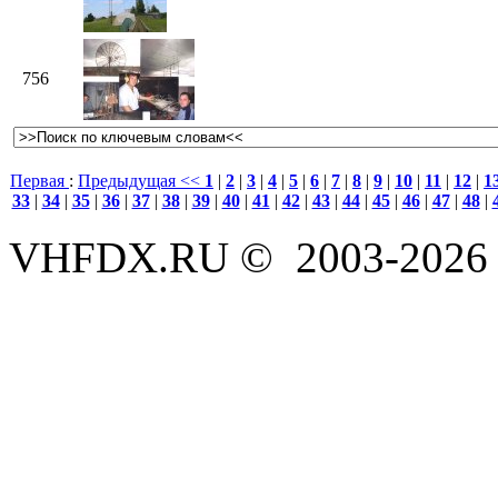
756
Первая
:
Предыдущая <<
1
|
2
|
3
|
4
|
5
|
6
|
7
|
8
|
9
|
10
|
11
|
12
|
1
33
|
34
|
35
|
36
|
37
|
38
|
39
|
40
|
41
|
42
|
43
|
44
|
45
|
46
|
47
|
48
|
VHFDX.RU © 2003-2026