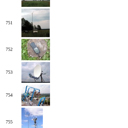
751
752
753
754
755