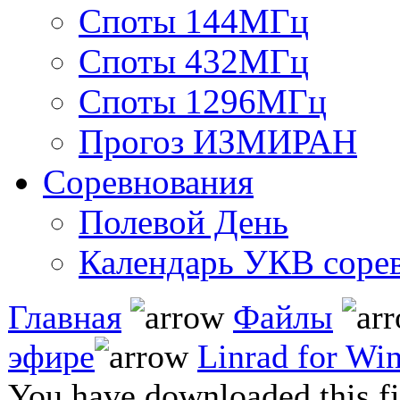
Споты 144МГц
Споты 432МГц
Споты 1296МГц
Прогоз ИЗМИРАН
Соревнования
Полевой День
Календарь УКВ соре
Главная
Файлы
эфире
Linrad for Wi
You have downloaded this fil