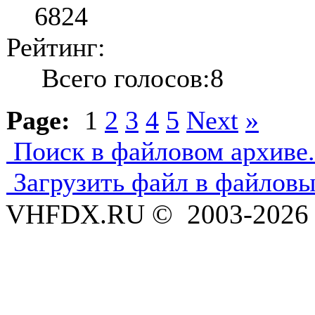
6824
Рейтинг:
Всего голосов:8
Page:
1
2
3
4
5
Next
»
Поиск в файловом архиве.
Загрузить файл в файловы
VHFDX.RU © 2003-2026