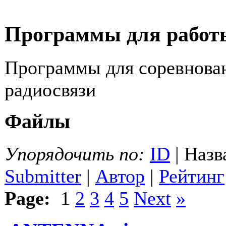
Программы для работ
Программы для соревнова
радиосвязи
Файлы
Упорядочить по:
ID
| Назв
Submitter
|
Автор
|
Рейтинг
Page:
1
2
3
4
5
Next
»