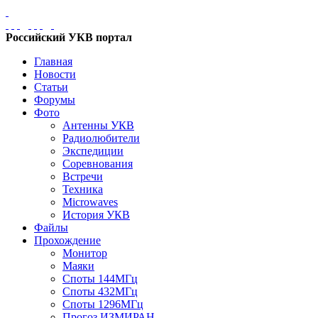
Российский УКВ портал
Главная
Новости
Статьи
Форумы
Фото
Антенны УКВ
Радиолюбители
Экспедиции
Соревнования
Встречи
Техника
Microwaves
История УКВ
Файлы
Прохождение
Монитор
Маяки
Споты 144МГц
Споты 432МГц
Споты 1296МГц
Прогоз ИЗМИРАН