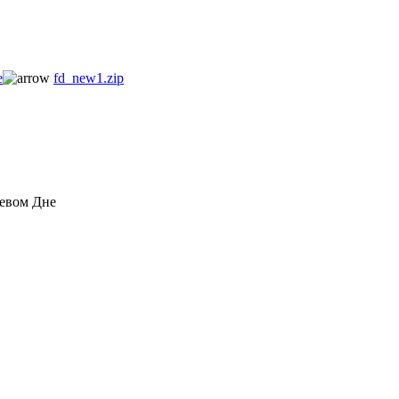
е
fd_new1.zip
евом Дне