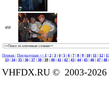
468
Первая
:
Предыдущая <<
1
|
2
|
3
|
4
|
5
|
6
|
7
|
8
|
9
|
10
|
11
|
12
|
1
33
|
34
|
35
|
36
|
37
|
38
|
39
|
40
|
41
|
42
|
43
|
44
|
45
|
46
|
47
|
48
VHFDX.RU © 2003-2026