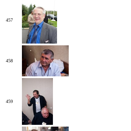
457
458
459