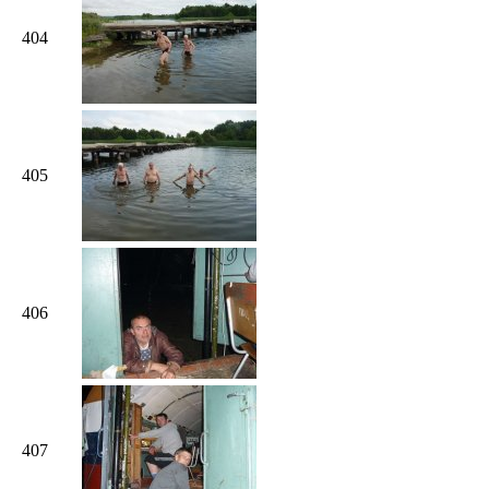
404
405
406
407