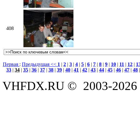
408
Первая
:
Предыдущая <<
1
|
2
|
3
|
4
|
5
|
6
|
7
|
8
|
9
|
10
|
11
|
12
|
1
33
|
34
|
35
|
36
|
37
|
38
|
39
|
40
|
41
|
42
|
43
|
44
|
45
|
46
|
47
|
48
VHFDX.RU © 2003-2026