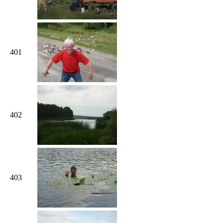
401
402
403