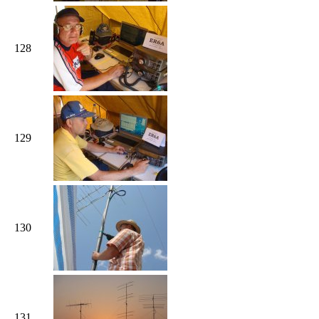
128
129
130
131