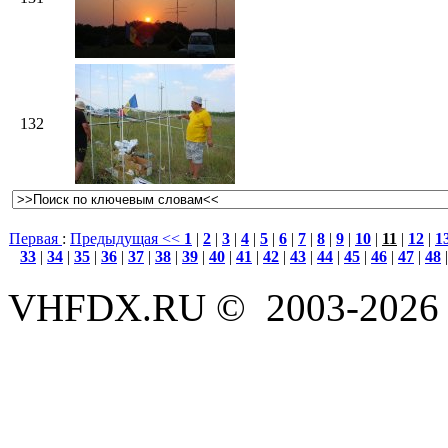
132
Первая
:
Предыдущая <<
1
|
2
|
3
|
4
|
5
|
6
|
7
|
8
|
9
|
10
|
11
|
12
|
1
33
|
34
|
35
|
36
|
37
|
38
|
39
|
40
|
41
|
42
|
43
|
44
|
45
|
46
|
47
|
48
VHFDX.RU © 2003-2026