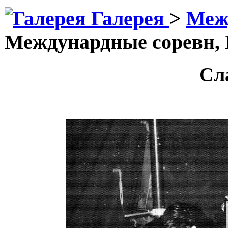
Галерея
>
Меж
Междунардные соревн, В
Сл