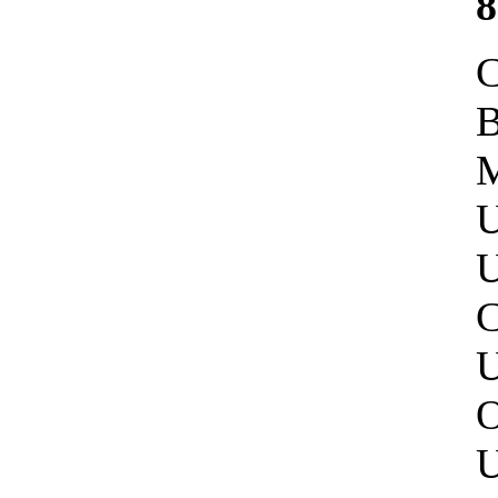
8
С
В
М
С
О