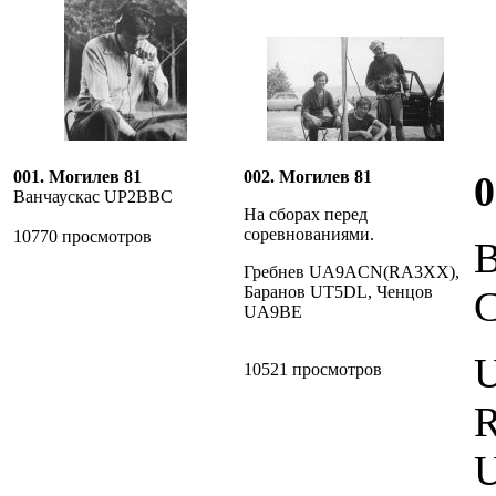
001. Могилев 81
002. Могилев 81
0
Ванчаускас UP2BBC
На сборах перед
соревнованиями.
10770 просмотров
В
Гребнев UA9ACN(RA3XX),
Баранов UT5DL, Ченцов
UA9BE
10521 просмотров