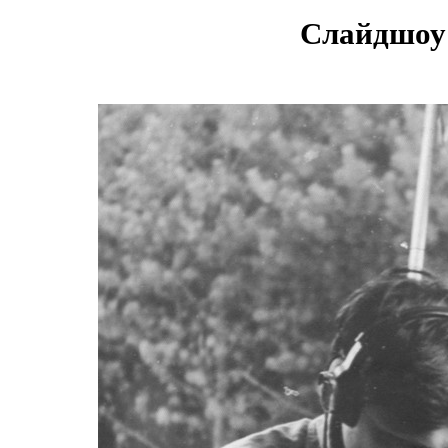
Слайдшоу