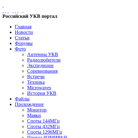
Российский УКВ портал
Главная
Новости
Статьи
Форумы
Фото
Антенны УКВ
Радиолюбители
Экспедиции
Соревнования
Встречи
Техника
Microwaves
История УКВ
Файлы
Прохождение
Монитор
Маяки
Споты 144МГц
Споты 432МГц
Споты 1296МГц
Прогоз ИЗМИРАН