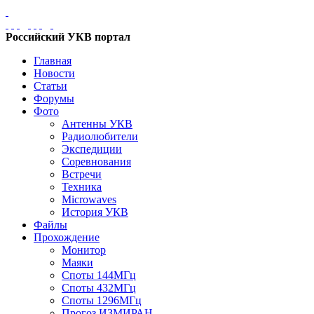
Российский УКВ портал
Главная
Новости
Статьи
Форумы
Фото
Антенны УКВ
Радиолюбители
Экспедиции
Соревнования
Встречи
Техника
Microwaves
История УКВ
Файлы
Прохождение
Монитор
Маяки
Споты 144МГц
Споты 432МГц
Споты 1296МГц
Прогоз ИЗМИРАН