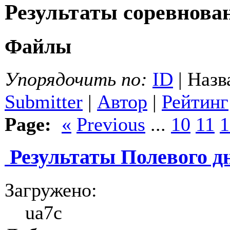
Результаты соревнов
Файлы
Упорядочить по:
ID
| Назв
Submitter
|
Автор
|
Рейтинг
Page:
«
Previous
...
10
11
1
Результаты Полевого дн
Загружено:
ua7c