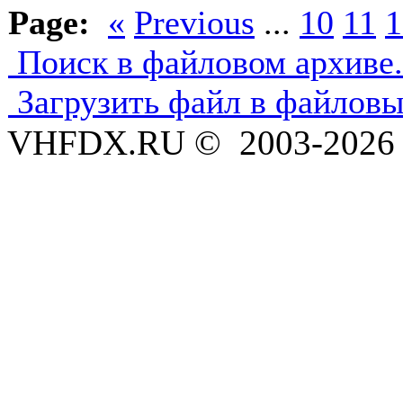
Page:
«
Previous
...
10
11
1
Поиск в файловом архиве.
Загрузить файл в файловы
VHFDX.RU © 2003-2026