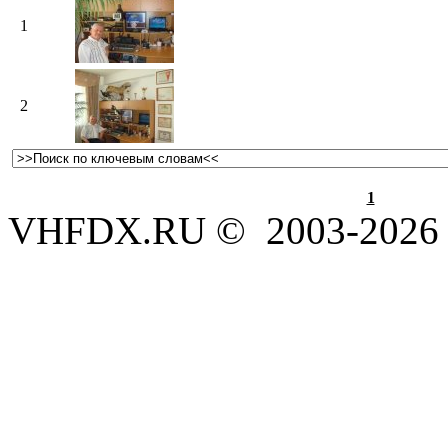
1
2
1
VHFDX.RU © 2003-2026