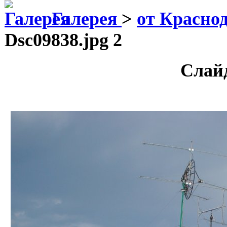
Галерея
>
от Красно
Dsc09838.jpg 2
Слай