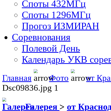
Споты 432МГц
Споты 1296МГц
Прогоз ИЗМИРАН
Соревнования
Полевой День
Календарь УКВ соре
Главная
Фото
от Кр
Dsc09836.jpg 1
Галерея
>
от Красно