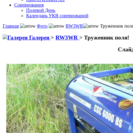
Соревнования
Полевой День
Календарь УКВ соревнований
Главная
Фото
RW3WR
Труженник поля
Галерея
>
RW3WR
>
Труженник поля!
Слай