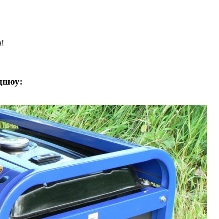
!
дшоу: