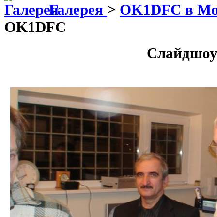
Галерея
>
OK1DFC в М
OK1DFC
Слайдшоу