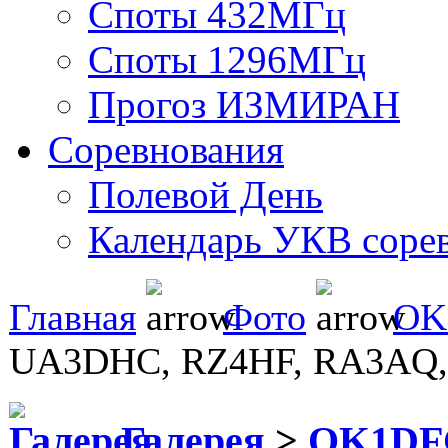
Споты 432МГц
Споты 1296МГц
Прогоз ИЗМИРАН
Соревнования
Полевой День
Календарь УКВ соре
Главная
Фото
OK
UA3DHC, RZ4HF, RA3AQ
Галерея
>
OK1DF