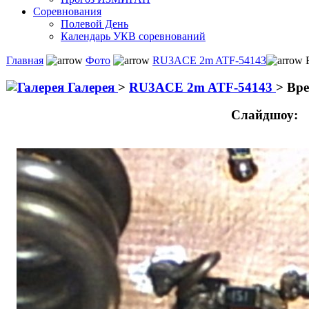
Соревнования
Полевой День
Календарь УКВ соревнований
Главная
Фото
RU3ACE 2m ATF-54143
В
Галерея
>
RU3ACE 2m ATF-54143
>
Вре
Слайдшоу: