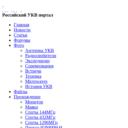
Российский УКВ портал
Главная
Новости
Статьи
Форумы
Фото
Антенны УКВ
Радиолюбители
Экспедиции
Соревнования
Встречи
Техника
Microwaves
История УКВ
Файлы
Прохождение
Монитор
Маяки
Споты 144МГц
Споты 432МГц
Споты 1296МГц
Прогоз ИЗМИРАН