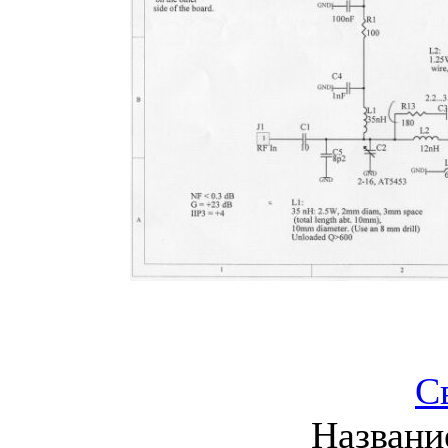
С
Названи