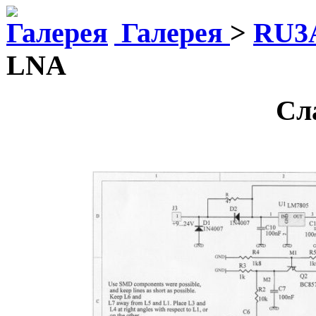
Галерея
>
RU3
LNA
Сл