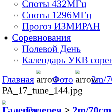
Споты 432МГц
Споты 1296МГц
Прогоз ИЗМИРАН
Соревнования
Полевой День
Календарь УКВ соре
Главная
Фото
2m/
PA_17_tune_144.jpg
Галерея
>
2m/70c