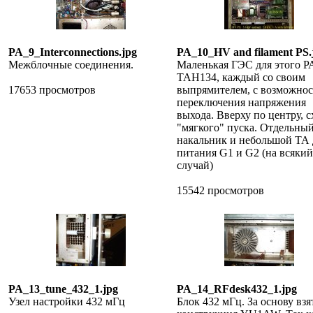
PA_9_Interconnections.jpg
PA_10_HV and filament PS.
Межблочные соединения.
Маленькая ГЭС для этого РА
ТАН134, каждый со своим
17653 просмотров
выпрямителем, с возможно
переключения напряжения
выхода. Вверху по центру, 
"мягкого" пуска. Отдельны
накальник и небольшой ТА 
питания G1 и G2 (на всякий
случай)
15542 просмотров
PA_13_tune_432_1.jpg
PA_14_RFdesk432_1.jpg
Узел настройки 432 мГц
Блок 432 мГц. За основу взя