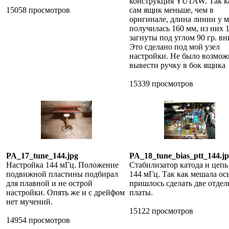
конструкция YU1AW. Так к
15058 просмотров
сам ящик меньше, чем в
оригинале, длина линии у 
получилась 160 мм, из них 
загнуты под углом 90 гр. вн
Это сделано под мой узел
настройки. Не было возмож
вывести ручку в бок ящика
15339 просмотров
PA_17_tune_144.jpg
PA_18_tune_bias_ptt_144.j
Настройка 144 мГц. Положение
Стабилизатор катода и цеп
подвижной пластины подбирал
144 мГц. Так как мешала ось
для плавной и не острой
пришлось сделать две отде
настройки. Опять же и с дрейфом
платы.
нет мучений.
15122 просмотров
14954 просмотров