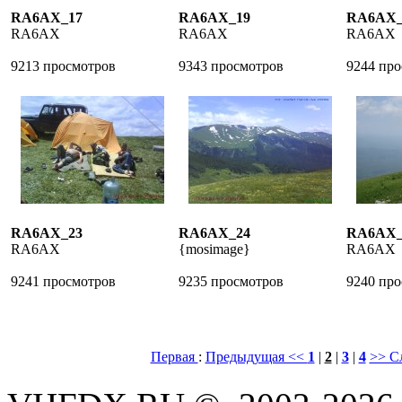
RA6AX_17
RA6AX_19
RA6AX_
RA6AX
RA6AX
RA6AX
9213 просмотров
9343 просмотров
9244 пр
RA6AX_23
RA6AX_24
RA6AX_
RA6AX
{mosimage}
RA6AX
9241 просмотров
9235 просмотров
9240 пр
Первая
:
Предыдущая <<
1
|
2
|
3
|
4
>> С