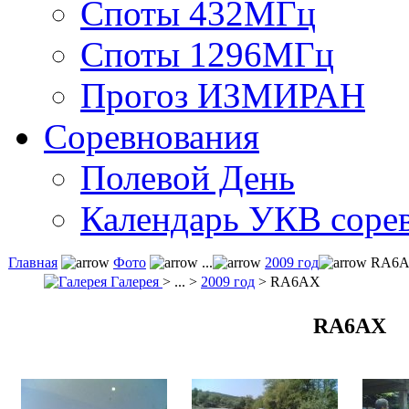
Споты 432МГц
Споты 1296МГц
Прогоз ИЗМИРАН
Соревнования
Полевой День
Календарь УКВ соре
Главная
Фото
...
2009 год
RA6
Галерея
> ... >
2009 год
> RA6AX
RA6AX