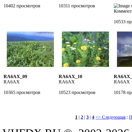
10402 просмотров
10311 просмотров
Коммент
10533 п
RA6AX_09
RA6AX_10
RA6AX_
RA6AX
RA6AX
RA6AX
10365 просмотров
10523 просмотров
10178 п
1
|
2
|
3
|
4
>> Следующая
:
П