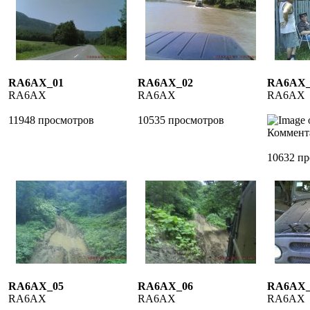
RA6AX_01
RA6AX_02
RA6AX_
RA6AX
RA6AX
RA6AX
11948 просмотров
10535 просмотров
Коммент
10632 п
RA6AX_05
RA6AX_06
RA6AX_
RA6AX
RA6AX
RA6AX