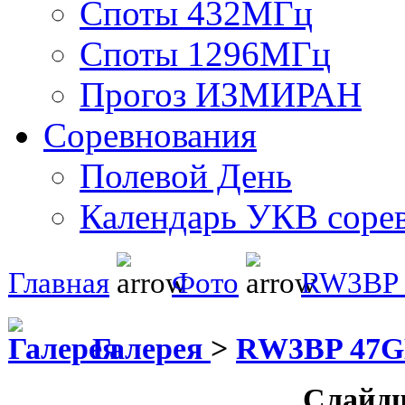
Споты 432МГц
Споты 1296МГц
Прогоз ИЗМИРАН
Соревнования
Полевой День
Календарь УКВ соре
Главная
Фото
RW3BP
Галерея
>
RW3BP 47
Слайд