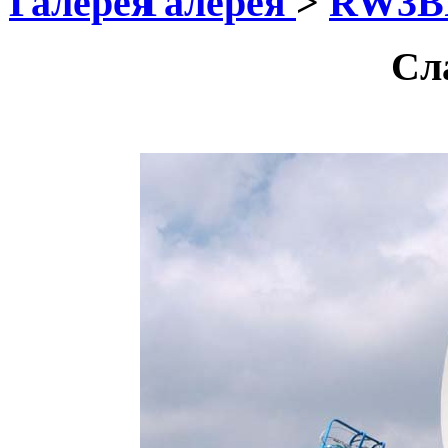
Галерея
>
RW3B
Сл