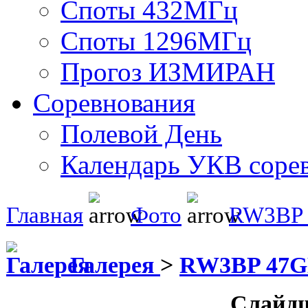
Споты 432МГц
Споты 1296МГц
Прогоз ИЗМИРАН
Соревнования
Полевой День
Календарь УКВ соре
Главная
Фото
RW3BP
Галерея
>
RW3BP 47
Слайд