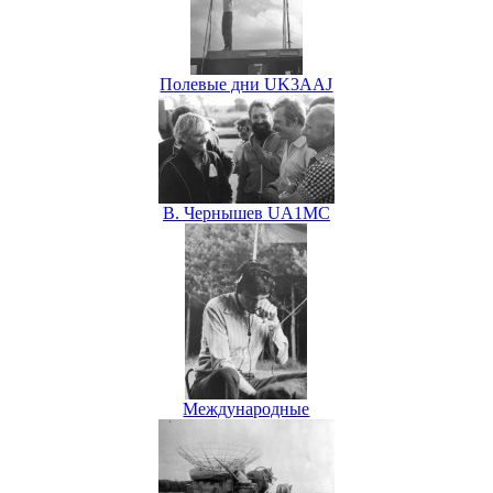
Полевые дни UK3AAJ
В. Чернышев UA1MC
Международные