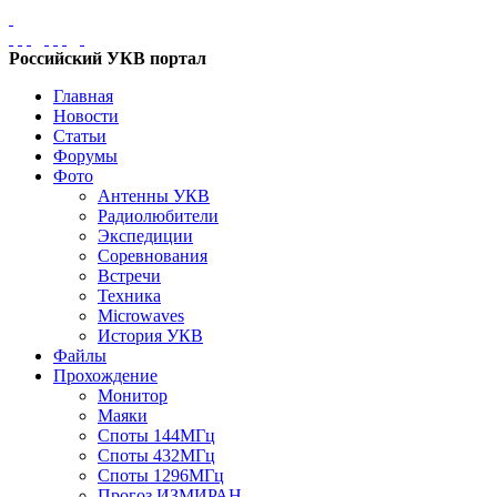
Российский УКВ портал
Главная
Новости
Статьи
Форумы
Фото
Антенны УКВ
Радиолюбители
Экспедиции
Соревнования
Встречи
Техника
Microwaves
История УКВ
Файлы
Прохождение
Монитор
Маяки
Споты 144МГц
Споты 432МГц
Споты 1296МГц
Прогоз ИЗМИРАН