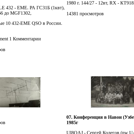
1980 г. 144/27 - 12вт, RX - КТ91
 LE 432 - ЕМЕ. РА ГС31Б (1квт),
6 до MGF1302,
14381 просмотров
вые 10 432-EME QSO в России.
1 Комментарии
ров
07. Конференция в Навои (Узб
ров
1985г
UI8QAJ - Сергей Колегов (nw 