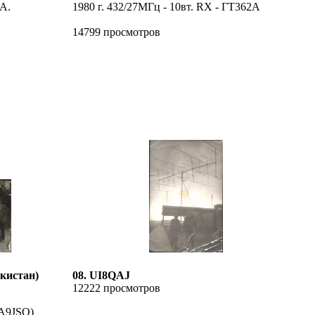
8А.
1980 г. 432/27МГц - 10вт. RX - ГТ362А
14799 просмотров
екистан)
08. UI8QAJ
12222 просмотров
UA9JSQ)