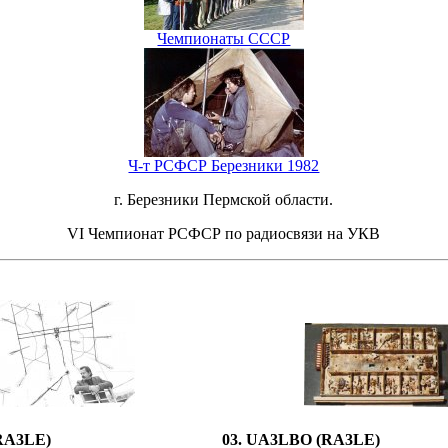
Чемпионаты СССР
Ч-т РСФСР Березники 1982
г. Березники Пермской области.
VI Чемпионат РСФСР по радиосвязи на УКВ
RA3LE)
03. UA3LBO (RA3LE)