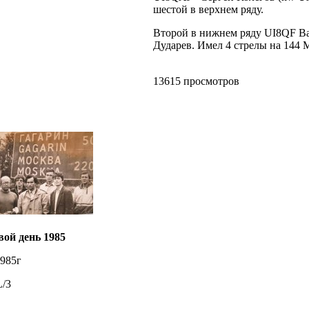
шестой в верхнем ряду.
Второй в нижнем ряду UI8QF В
Дударев. Имел 4 стрелы на 144
13615 просмотров
ой день 1985
1985г
L/3