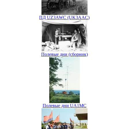
ПД UZ3AWC (UK3AAC)
Полевые дни (сборник)
Полевые дни UA1MC