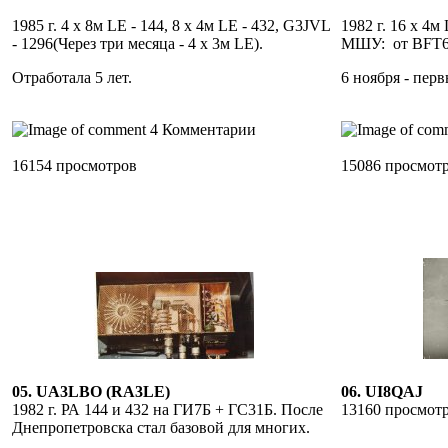
1985 г. 4 х 8м LE - 144, 8 х 4м LE - 432, G3JVL
1982 г. 16 х 4м
- 1296(Через три месяца - 4 х 3м LE).
МШУ: от BFT6
Отработала 5 лет.
6 ноября - пер
4 Комментарии
16154 просмотров
15086 просмот
05. UA3LBO (RA3LE)
06. UI8QAJ
1982 г. РА 144 и 432 на ГИ7Б + ГС31Б. После
13160 просмот
Днепропетровска стал базовой для многих.