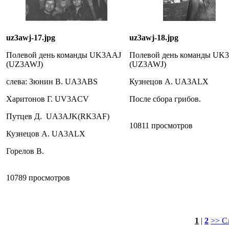
uz3awj-17.jpg
uz3awj-18.jpg
Полевой день команды UK3AAJ
Полевой день команды UK
(UZ3AWJ)
(UZ3AWJ)
слева: Зюнин В. UA3ABS
Кузнецов А. UA3ALX
Харитонов Г. UV3ACV
После сбора грибов.
Путцев Д. UA3AJK(RK3AF)
10811 просмотров
Кузнецов А. UA3ALX
Горелов В.
10789 просмотров
1
|
2
>> С