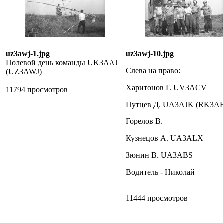
uz3awj-1.jpg
uz3awj-10.jpg
Полевой день команды UK3AAJ
Слева на право:
(UZ3AWJ)
Харитонов Г. UV3ACV
11794 просмотров
Путцев Д. UA3AJK (RK3AF
Горелов В.
Кузнецов А. UA3ALX
Зюнин В. UA3ABS
Водитель - Николай
11444 просмотров