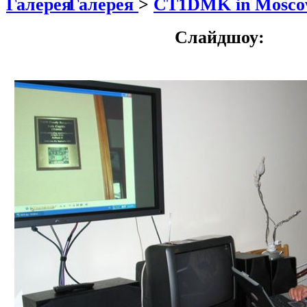
Галерея
>
CT1DMK in Mosc
Слайдшоу: