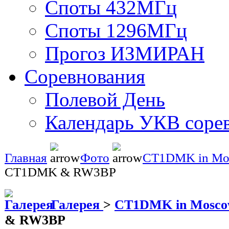
Споты 432МГц
Споты 1296МГц
Прогоз ИЗМИРАН
Соревнования
Полевой День
Календарь УКВ соре
Главная
Фото
CT1DMK in Mo
CT1DMK & RW3BP
Галерея
>
CT1DMK in Mosc
& RW3BP