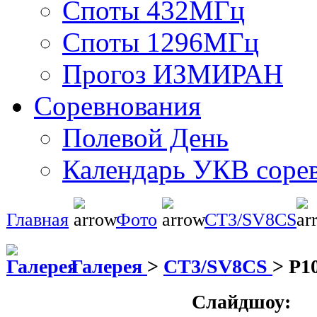
Споты 432МГц
Споты 1296МГц
Прогоз ИЗМИРАН
Соревнования
Полевой День
Календарь УКВ соре
Главная
Фото
CT3/SV8CS
Галерея
>
CT3/SV8CS
>
P1
Слайдшоу: