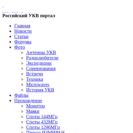
Российский УКВ портал
Главная
Новости
Статьи
Форумы
Фото
Антенны УКВ
Радиолюбители
Экспедиции
Соревнования
Встречи
Техника
Microwaves
История УКВ
Файлы
Прохождение
Монитор
Маяки
Споты 144МГц
Споты 432МГц
Споты 1296МГц
Прогоз ИЗМИРАН