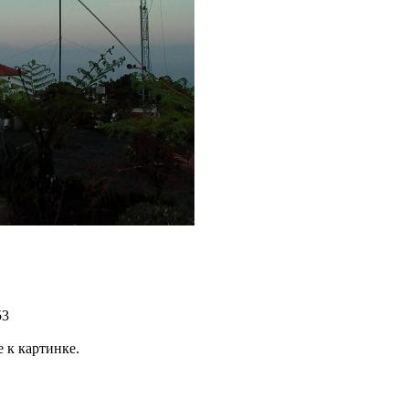
53
 к картинке.