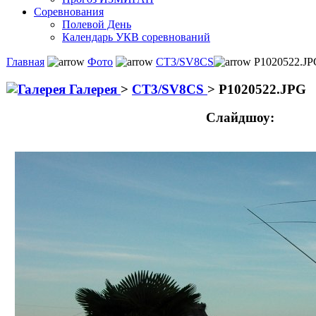
Соревнования
Полевой День
Календарь УКВ соревнований
Главная
Фото
CT3/SV8CS
P1020522.JP
Галерея
>
CT3/SV8CS
>
P1020522.JPG
Слайдшоу: