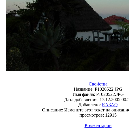
Свойства
Название:
P1020522.JPG
Имя файла:
P1020522.JPG
Дата добавления:
17.12.2005 00:
Добавлено:
RA3AQ
Описание:
Измените этот текст на описание
просмотров:
12915
Комментарии