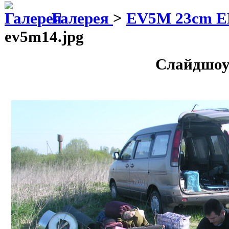
Галерея
>
EV5M 23cm E
ev5m14.jpg
Слайдшоу