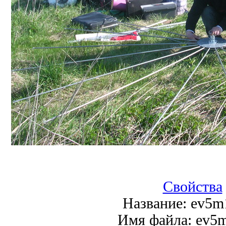
Свойства
Название:
ev5m
Имя файла:
ev5m