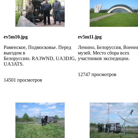
ev5m10.jpg
ev5m11.jpg
Раменское, Подмосковье. Перед
Ленино, Белоруссия, Воен
выездом в
музей. Место сбора всех
Белоруссию. RA3WND, UA3DJG,
участников экспедиции.
UA3ATS.
12747 просмотров
14501 просмотров