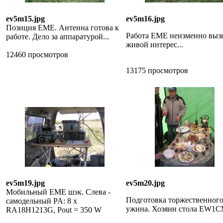
ev5m15.jpg
ev5m16.jpg
Позиция EME. Антенна готова к
Работа EME неизменно выз
работе. Дело за аппаратурой...
живой интерес...
12460 просмотров
13175 просмотров
ev5m19.jpg
ev5m20.jpg
Мобильный EME шэк. Слева -
Подготовка торжественног
самодельный PA: 8 x
ужина. Хозяин стола EW1C
RA18H1213G, Pout = 350 W