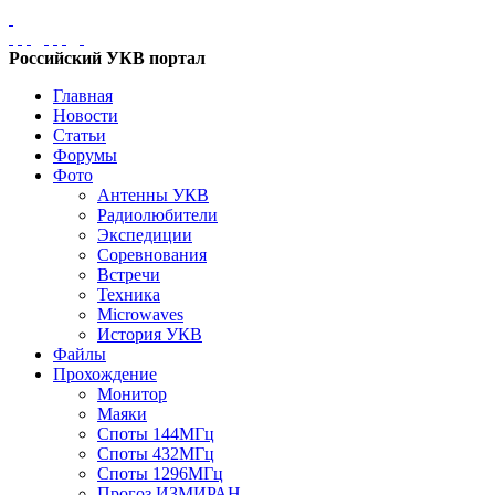
Российский УКВ портал
Главная
Новости
Статьи
Форумы
Фото
Антенны УКВ
Радиолюбители
Экспедиции
Соревнования
Встречи
Техника
Microwaves
История УКВ
Файлы
Прохождение
Монитор
Маяки
Споты 144МГц
Споты 432МГц
Споты 1296МГц
Прогоз ИЗМИРАН