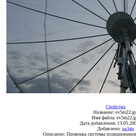
Свойства
Название:
ev5m22.jp
Имя файла:
ev5m22.j
Дата добавления:
13.05.20
Добавлено:
ua3ats
Описание:
Проверка системы позициониров