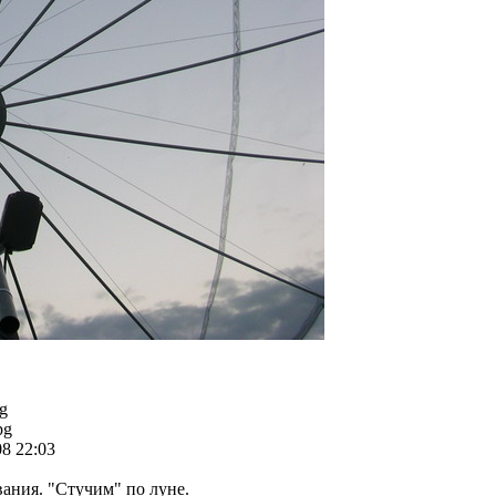
g
pg
08 22:03
ания. "Стучим" по луне.