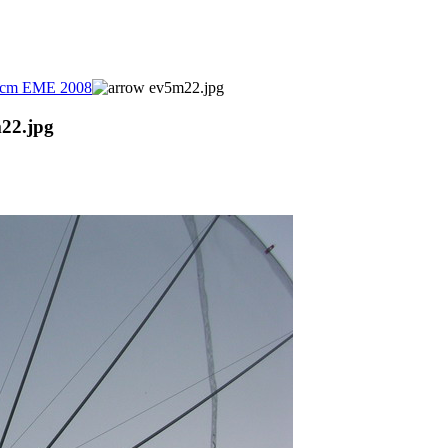
cm EME 2008
ev5m22.jpg
22.jpg