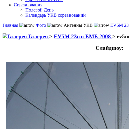
Соревнования
Полевой День
Календарь УКВ соревнований
Главная
Фото
Антенны УКВ
EV5M 23
Галерея
>
EV5M 23cm EME 2008
>
ev5m
Слайдшоу: