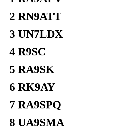
2 RN9ATT 7
3 UN7LDX 
4 R9SC 3
5 RA9SK 2
6 RK9AY 1
7 RA9SPQ 
8 UA9SMA