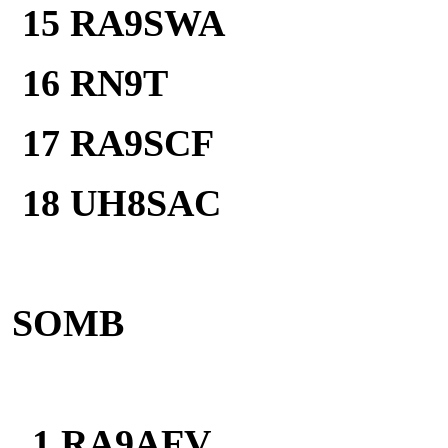
15 RA9SWA 1
16 RN9T 
17 RA9SCF
18 UH8SAC
SOMB
1 RA9AFV 9