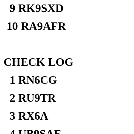
9 RK9SXD 
10 RA9AFR 
CHE
С
K LOG
1 RN6
2 RU9
3 RX6
4 UB9S