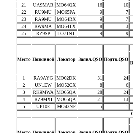
21
UA9MAR
MO64QX
16
10
22
RU9MU
MO65PA
9
7
23
RA9MU
MO64RX
9
7
24
RW9MA
MO64TX
8
3
25
RZ9SP
LO71NT
9
9
Место
Позывной
Локатор
Заявл.QSO
Подтв.QSO
В
1
RA9AYG
MO02DK
31
24
2
UN1EW
MO52CX
8
6
3
RK9MWA
MO65QA
28
24
4
RZ9MXI
MO65QA
21
13
5
UP10E
MO43NF
5
1
Место
Позывной
Локатор
Заявл.QSO
Подтв.QSO