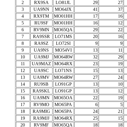
2
RX9SA
LO81JL
29
27
3
UA9NN
MO64JX
41
37
4
RX9TM
MO01HH
17
16
5
RU9SF
MO01HH
16
12
6
RV9MN
MO65QA
29
22
7
RA9SSR
LO71MS
20
16
8
RA9SZ
LO72SI
9
9
9
UA9NS
MO54VI
13
11
10
UA9MJ
MO64RW
32
29
11
UA9MAZ
MO64RX
23
19
12
UA9SC
LO71NS
15
13
13
UA9MV
MO64RW
27
24
14
RU9SB
LO91GP
13
10
15
RA9SKL
LO91GP
13
12
16
UA9MN
MO65OA
22
19
17
RV9MO
MO65PA
6
5
18
RA9MIG
MO65PA
24
21
19
RA9MJJ
MO64RX
25
15
20
RV9MF
MO65QA
18
18