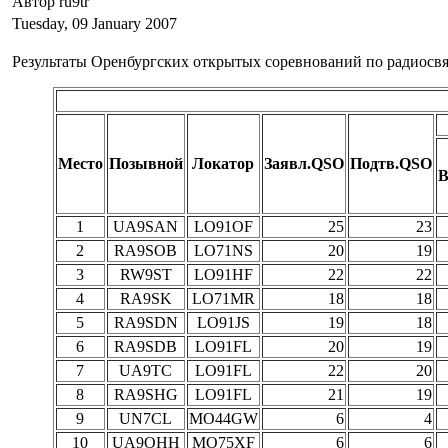
Автор ru9tr
Tuesday, 09 January 2007
Результаты Оренбургских открытых соревнований по радиосв
Место
Позывной
Локатор
Заявл.QSO
Подтв.QSO
В
1
UA9SAN
LO91OF
25
23
2
RA9SOB
LO71NS
20
19
3
RW9ST
LO91HF
22
22
4
RA9SK
LO71MR
18
18
5
RA9SDN
LO91JS
19
18
6
RA9SDB
LO91FL
20
19
7
UA9TC
LO91FL
22
20
8
RA9SHG
LO91FL
21
19
9
UN7CL
MO44GW
6
4
10
UA9OHH
MO75XF
6
6