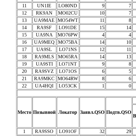
11
UN1IE
LO80ND
9
7
12
RK9AN
MO02CU
10
7
13
UA9MAE
MO54WT
11
8
14
RA9SF
LO91DE
15
14
15
UA9NA
MO76PW
4
4
16
UA9MEQ
MO75BA
14
10
17
UA9SL
LO71NS
12
11
18
RA9MLS
MO65RA
14
13
19
UA9STI
LO71NT
9
8
20
RA9SVZ
LO71OS
6
5
21
RA9MKC
MO64RW
8
6
22
UA4HQI
LO53CK
1
0
Место
Позывной
Локатор
Заявл.QSO
Подтв.QSO
В
1
RA9SSO
LO91OF
32
29