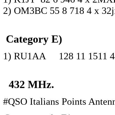
2) OM3BC 55 8 718 4 x 32jx
Category E)
1) RU1AA 128 11 1511 4 x 
432 MHz.
#QSO Italians Points Ante