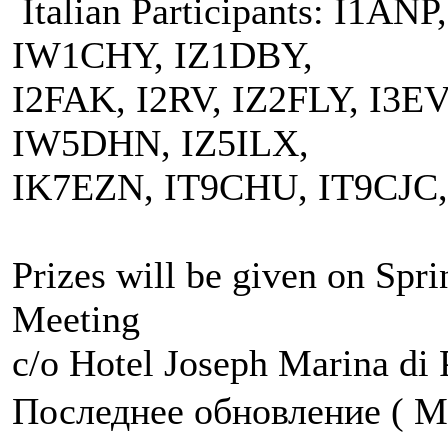
Italian Participants: I1AN
IW1CHY, IZ1DBY,
I2FAK, I2RV, IZ2FLY, I3
IW5DHN, IZ5ILX,
IK7EZN, IT9CHU, IT9CJC
Prizes will be given on Spri
Meeting
c/o Hotel Joseph Marina di 
Последнее обновление ( Mo