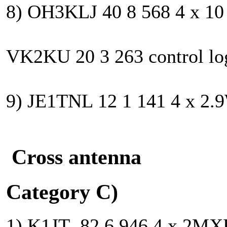
8) OH3KLJ 40 8 568 4 x 10
VK2KU 20 3 263 control log
9) JE1TNL 12 1 141 4 x 2.
Cross antenna
Category C)
1) K1JT 82 6 946 4 x 2MX