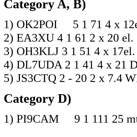
Category A, B)
1) OK2POI 5 1 71 4 x 12el
2) EA3XU 4 1 61 2 x 20 el.
3) OH3KLJ 3 1 51 4 x 17el
4) DL7UDA 2 1 41 4 x 21 
5) JS3CTQ 2 - 20 2 x 7.4 W
Category D)
1) PI9CAM 9 1 111 25 mt.