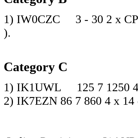
1) IW0CZC 3 - 30 2 x CP22
).
Category C
1) IK1UWL 125 7 1250 4 x 
2) IK7EZN 86 7 860 4 x 14 