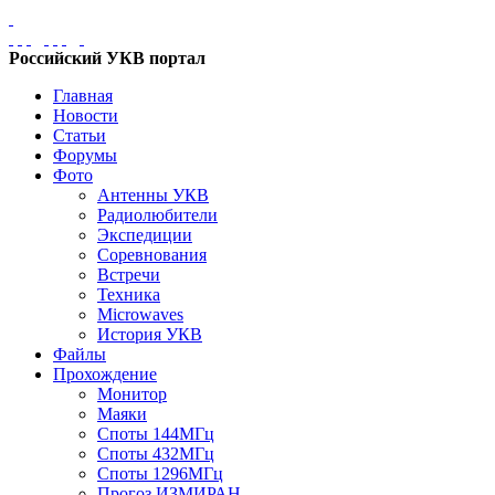
Российский УКВ портал
Главная
Новости
Статьи
Форумы
Фото
Антенны УКВ
Радиолюбители
Экспедиции
Соревнования
Встречи
Техника
Microwaves
История УКВ
Файлы
Прохождение
Монитор
Маяки
Споты 144МГц
Споты 432МГц
Споты 1296МГц
Прогоз ИЗМИРАН