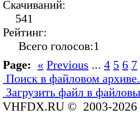
Скачиваний:
541
Рейтинг:
Всего голосов:1
Page:
«
Previous
...
4
5
6
7
Поиск в файловом архиве.
Загрузить файл в файловы
VHFDX.RU © 2003-2026