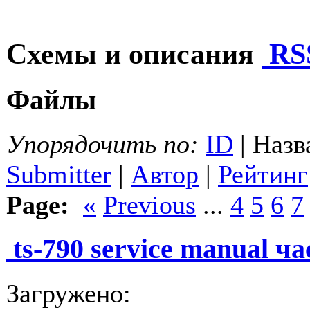
Схемы и описания
RS
Файлы
Упорядочить по:
ID
| Назв
Submitter
|
Автор
|
Рейтинг
Page:
«
Previous
...
4
5
6
7
ts-790 service manual ча
Загружено: