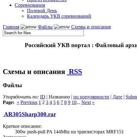
Соревнования
Полевой День
Календарь УКВ соревнований
Главная
Файлы
Схемы и описания
Российский УКВ портал : Файловый арх
Схемы и описания
RSS
Файлы
Упорядочить по:
ID
| Названию |
по популярности
|
Дате
|
Submi
Page:
«
Previous
1
2
3
4
5
6
7
8
9
10
...
Next
»
AR305Sharp300.rar
Краткое описание:
300w push-pull PA 144Mhz на транзисторах MRF151