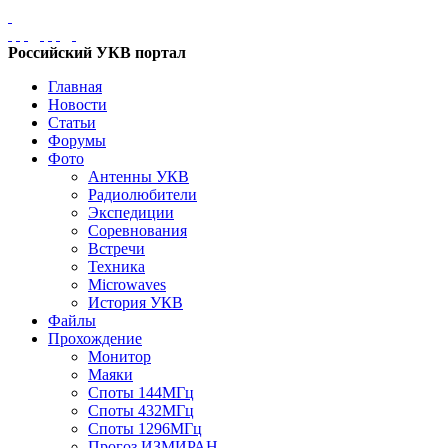
Российский УКВ портал
Главная
Новости
Статьи
Форумы
Фото
Антенны УКВ
Радиолюбители
Экспедиции
Соревнования
Встречи
Техника
Microwaves
История УКВ
Файлы
Прохождение
Монитор
Маяки
Споты 144МГц
Споты 432МГц
Споты 1296МГц
Прогоз ИЗМИРАН