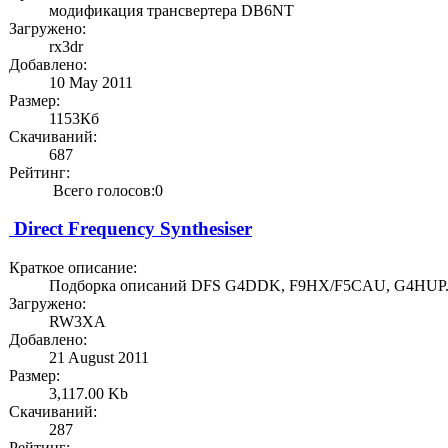
модификация трансвертера DB6NT
Загружено:
rx3dr
Добавлено:
10 May 2011
Размер:
1153Кб
Скачиваний:
687
Рейтинг:
Всего голосов:0
Direct Frequency Synthesiser
Краткое описание:
Подборка описаний DFS G4DDK, F9HX/F5CAU, G4HUP.
Загружено:
RW3XA
Добавлено:
21 August 2011
Размер:
3,117.00 Kb
Скачиваний:
287
Рейтинг: