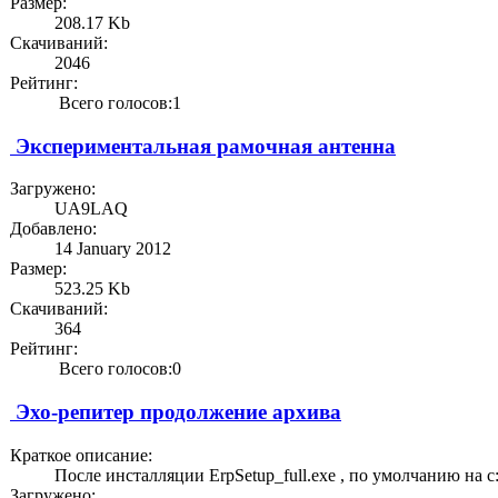
Размер:
208.17 Kb
Скачиваний:
2046
Рейтинг:
Всего голосов:1
Экспериментальная рамочная антенна
Загружено:
UA9LAQ
Добавлено:
14 January 2012
Размер:
523.25 Kb
Скачиваний:
364
Рейтинг:
Всего голосов:0
Эхо-репитер продолжение архива
Краткое описание:
После инсталляции ErpSetup_full.exe , по умолчанию на c:\P
Загружено: