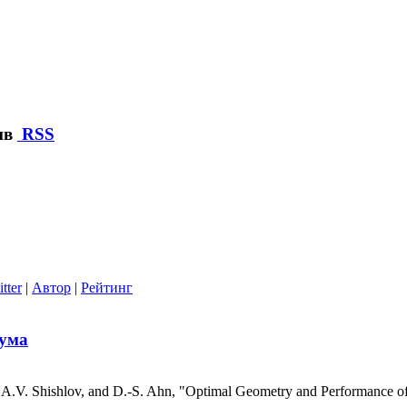
ив
RSS
tter
|
Автор
|
Рейтинг
шума
 A.V. Shishlov, and D.-S. Ahn, "Optimal Geometry and Performance o