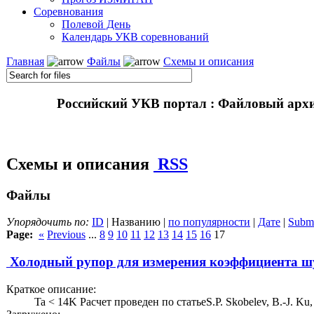
Соревнования
Полевой День
Календарь УКВ соревнований
Главная
Файлы
Схемы и описания
Российский УКВ портал : Файловый арх
Схемы и описания
RSS
Файлы
Упорядочить по:
ID
| Названию |
по популярности
|
Дате
|
Submi
Page:
«
Previous
...
8
9
10
11
12
13
14
15
16
17
Холодный рупор для измерения коэффициента 
Краткое описание:
Ta < 14K Расчет проведен по статьеS.P. Skobelev, B.-J. Ku,