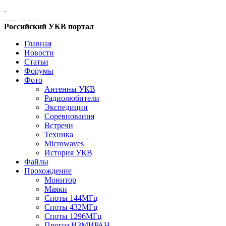
Российский УКВ портал
Главная
Новости
Статьи
Форумы
Фото
Антенны УКВ
Радиолюбители
Экспедиции
Соревнования
Встречи
Техника
Microwaves
История УКВ
Файлы
Прохождение
Монитор
Маяки
Споты 144МГц
Споты 432МГц
Споты 1296МГц
Прогоз ИЗМИРАН