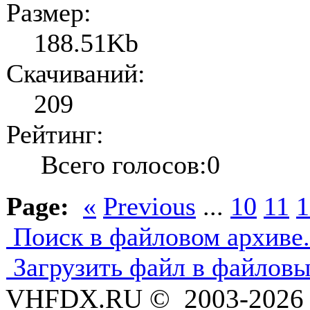
Размер:
188.51Kb
Скачиваний:
209
Рейтинг:
Всего голосов:0
Page:
«
Previous
...
10
11
1
Поиск в файловом архиве.
Загрузить файл в файловы
VHFDX.RU © 2003-2026