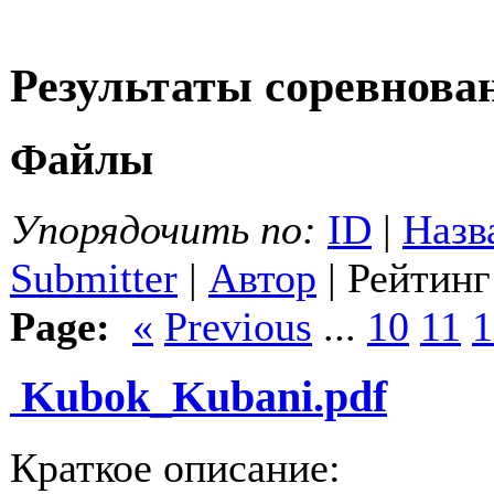
Результаты соревнов
Файлы
Упорядочить по:
ID
|
Назв
Submitter
|
Автор
| Рейтинг
Page:
«
Previous
...
10
11
1
Kubok_Kubani.pdf
Краткое описание: