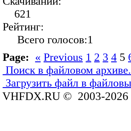
Скачиваний:
621
Рейтинг:
Всего голосов:1
Page:
«
Previous
1
2
3
4
5
Поиск в файловом архиве.
Загрузить файл в файловы
VHFDX.RU © 2003-2026