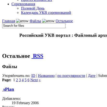
Соревнования
Полевой День
Календарь УКВ соревнований
Главная
Файлы
Остальное
Российский УКВ портал : Файловый арх
Остальное
RSS
Файлы
Упорядочить по:
ID
|
Названию
|
по популярности
|
Дате
| Submi
Page:
1
2
3
4
5
6
Next
»
sPlan
Добавлено:
19 February 2006