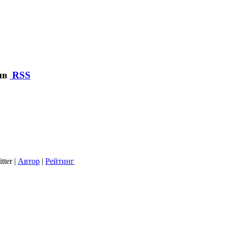
ив
RSS
tter |
Автор
|
Рейтинг